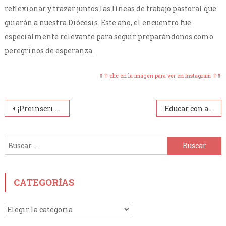
reflexionar y trazar juntos las líneas de trabajo pastoral que
guiarán a nuestra Diócesis. Este año, el encuentro fue
especialmente relevante para seguir preparándonos como
peregrinos de esperanza.
⇑⇑ clic en la imagen para ver en Instagram ⇑⇑
Navegación
¡Preinscripciones Abiertas-Nivel Primario-Ciclo Lectivo 2026!
Educar con amor: Nuestros jóvenes de 1° año del secundario se preparan para el futuro.
de
Buscar:
entradas
CATEGORÍAS
Categorías