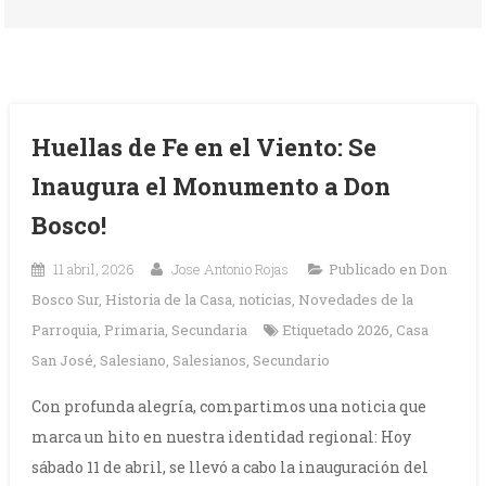
Huellas de Fe en el Viento: Se
Inaugura el Monumento a Don
Bosco!
11 abril, 2026
Jose Antonio Rojas
Publicado en
Don
Bosco Sur
,
Historia de la Casa
,
noticias
,
Novedades de la
Parroquia
,
Primaria
,
Secundaria
Etiquetado
2026
,
Casa
San José
,
Salesiano
,
Salesianos
,
Secundario
Con profunda alegría, compartimos una noticia que
marca un hito en nuestra identidad regional: Hoy
sábado 11 de abril, se llevó a cabo la inauguración del