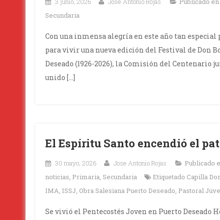
3 junio, 2026
Jose Antonio Rojas
Publicado e
Secundaria
Con una inmensa alegría en este año tan especial
para vivir una nueva edición del Festival de Don B
Deseado (1926-2026), la Comisión del Centenario ju
unido […]
El Espíritu Santo encendió el pati
30 mayo, 2026
Jose Antonio Rojas
Publicado 
noticias
,
Primaria
,
Secundaria
Etiquetado
Capilla Do
IMA
,
ISSJ
,
Obra Salesiana Puerto Deseado
,
Pastoral Juve
Se vivió el Pentecostés Joven en Puerto Deseado H