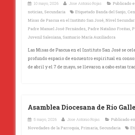
10 mayo, 2026
Jose Antonio Rojas
Publicado 
noticias
,
Secundaria
Etiquetado
Banda del Sanjo
,
Cen
Misas de Pascua en el Instituto San José
,
Nivel Secundar
Padre Manuel José Fernández
,
Padre Natalino Freitas
,
P
Juvenil Salesiana
,
Santuario María Auxiliadora
Las Misas de Pascua en el Instituto San José se ce
profundo espacio de encuentro espiritual en consona
de abril y el 7 de mayo, se llevaron a cabo estas tr
Asamblea Diocesana de Río Gall
5 mayo, 2026
Jose Antonio Rojas
Publicado e
Novedades de la Parroquia
,
Primaria
,
Secundaria
Et