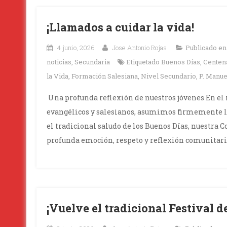
¡Llamados a cuidar la vida!
4 junio, 2026
Jose Antonio Rojas
Publicado e
noticias
,
Secundaria
Etiquetado
Buenos Días
,
Centen
la Vida
,
Formación Salesiana
,
Nivel Secundario
,
P. Manue
Una profunda reflexión de nuestros jóvenes En el
evangélicos y salesianos, asumimos firmemente la
el tradicional saludo de los Buenos Días, nuestr
profunda emoción, respeto y reflexión comunitaria
¡Vuelve el tradicional Festival 