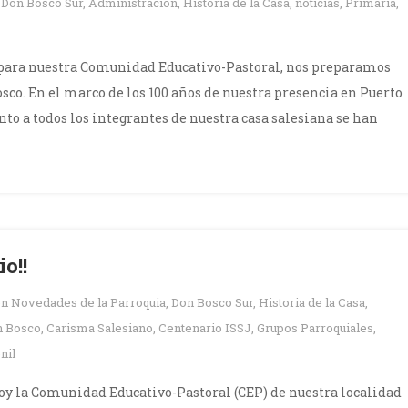
n
Don Bosco Sur
,
Administración
,
Historia de la Casa
,
noticias
,
Primaria
,
 para nuestra Comunidad Educativo-Pastoral, nos preparamos
osco. En el marco de los 100 años de nuestra presencia en Puerto
nto a todos los integrantes de nuestra casa salesiana se han
o!!
en
Novedades de la Parroquia
,
Don Bosco Sur
,
Historia de la Casa
,
n Bosco
,
Carisma Salesiano
,
Centenario ISSJ
,
Grupos Parroquiales
,
nil
oy la Comunidad Educativo-Pastoral (CEP) de nuestra localidad