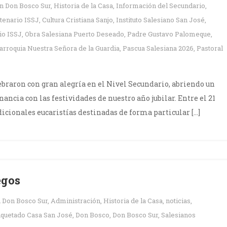
en
Don Bosco Sur
,
Historia de la Casa
,
Información del Secundario
,
tenario ISSJ
,
Cultura Cristiana Sanjo
,
Instituto Salesiano San José
,
io ISSJ
,
Obra Salesiana Puerto Deseado
,
Padre Gustavo Palomeque
,
arroquia Nuestra Señora de la Guardia
,
Pascua Salesiana 2026
,
Pastoral
lebraron con gran alegría en el Nivel Secundario, abriendo un
ncia con las festividades de nuestro año jubilar. Entre el 21
adicionales eucaristías destinadas de forma particular […]
egos
n
Don Bosco Sur
,
Administración
,
Historia de la Casa
,
noticias
,
iquetado
Casa San José
,
Don Bosco
,
Don Bosco Sur
,
Salesianos