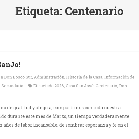
Etiqueta:
Centenario
SanJo!
en
Don Bosco Sur
,
Administración
,
Historia de la Casa
,
Información de
,
Secundaria
Etiquetado
2026
,
Casa San José
,
Centenario
,
Don
eno de gratitud y alegría, compartimos con toda nuestra
ivido durante este mes de Marzo, un tiempo verdaderamente
en años de labor incansable, de sembrar esperanza y fe en el