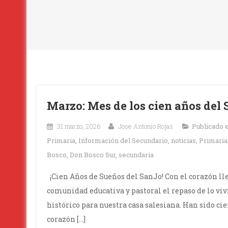
Marzo: Mes de los cien años del 
31 marzo, 2026
Jose Antonio Rojas
Publicado 
Primaria
,
Información del Secundario
,
noticias
,
Primaria
Bosco
,
Don Bosco Sur
,
secundaria
¡Cien Años de Sueños del SanJo! Con el corazón ll
comunidad educativa y pastoral el repaso de lo v
histórico para nuestra casa salesiana. Han sido ci
corazón […]