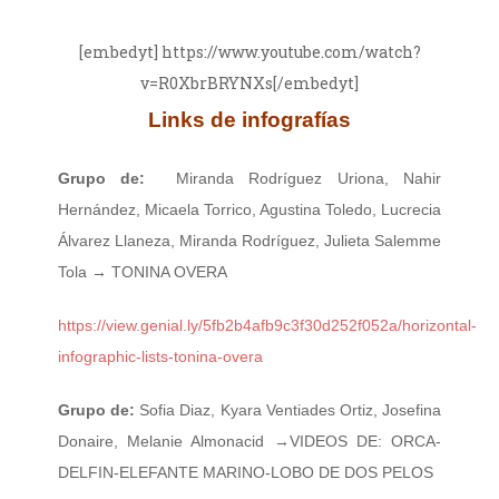
[embedyt] https://www.youtube.com/watch?
v=R0XbrBRYNXs[/embedyt]
Links de infografías
Grupo de:
Miranda Rodríguez Uriona, Nahir
Hernández, Micaela Torrico, Agustina Toledo, Lucrecia
Álvarez Llaneza, Miranda Rodríguez, Julieta Salemme
Tola → TONINA OVERA
https://view.genial.ly/5fb2b4afb9c3f30d252f052a/horizontal-
infographic-lists-tonina-overa
Grupo de:
Sofia Diaz, Kyara Ventiades Ortiz, Josefina
Donaire, Melanie Almonacid →VIDEOS DE: ORCA-
DELFIN-ELEFANTE MARINO-LOBO DE DOS PELOS