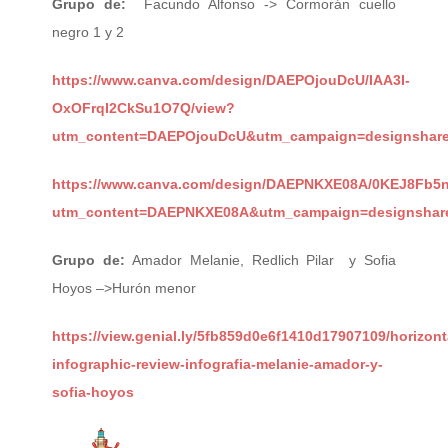
Grupo de:
Facundo Alfonso -> Cormorán cuello
negro 1 y 2
https://www.canva.com/design/DAEPOjouDcU/IAA3I-
OxOFrqI2CkSu1O7Q/view?
utm_content=DAEPOjouDcU&utm_campaign=designshare&
https://www.canva.com/design/DAEPNKXE08A/0KEJ8Fb
utm_content=DAEPNKXE08A&utm_campaign=designshare
Grupo de:
Amador Melanie, Redlich Pilar y Sofia
Hoyos –>Hurón menor
https://view.genial.ly/5fb859d0e6f1410d17907109/horizont
infographic-review-infografia-melanie-amador-y-
sofia-hoyos