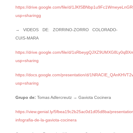
https://drive.google.com/file/d/1JKfSBNbp1u9Fc1WmeyeLnG
usp=sharing
g
→ VIDEOS DE: ZORRINO-ZORRO COLORADO-
CUIS-MARA
https://drive.google.com/file/d/1sRbeygQJXZ9UMXG8Ly0qBX
usp=sharing
https://docs.google.com/presentation/d/1NRACIE_QAnKHV
usp=sharing
Grupo de:
Tomas Adlercreutz → Gaviota Cocinera
https://view.genial.ly/5fbea19c2b25ac0d1d05d8ba/presentatio
infografia-de-la-gaviota-cocinera