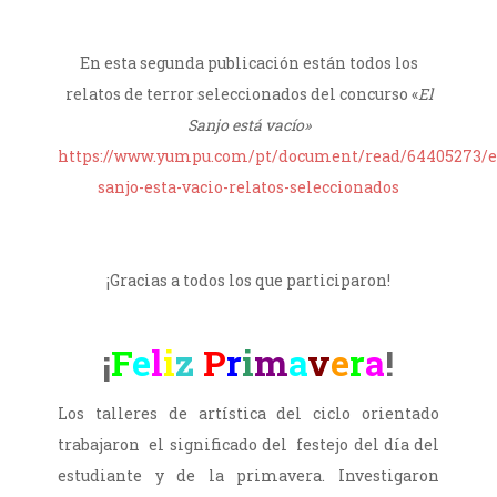
.
En esta segunda publicación están todos los
relatos de terror seleccionados del concurso «
El
Sanjo está vacío»
https://www.yumpu.com/pt/document/read/64405273/e
sanjo-esta-vacio-relatos-seleccionados
.
¡Gracias a todos los que participaron!
¡
F
e
l
i
z
P
r
i
m
a
v
e
r
a
!
Los talleres de artística del ciclo orientado
trabajaron el significado del festejo del día del
estudiante y de la primavera. Investigaron