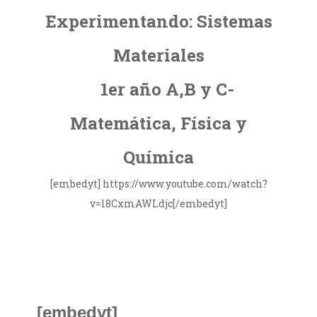
Experimentando: Sistemas
Materiales
1er año A,B y C-
Matemática, Física y
Química
[embedyt] https://www.youtube.com/watch?
v=l8CxmAWLdjc[/embedyt]
[embedyt]