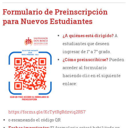
Formulario de Preinscripción
para Nuevos Estudiantes
¿A quiénes está dirigido?
A
estudiantes que deseen
ingresar de 1° a 7° grado.
¿Cómo preinscribirse?
Pueden
acceder al formulario
haciendo clic en el siguiente
enlace:
https://forms.gle/KcTytRgRdzviq2R57
o escaneando el código QR
Fechas importantes:
El formulario estará habilitado en