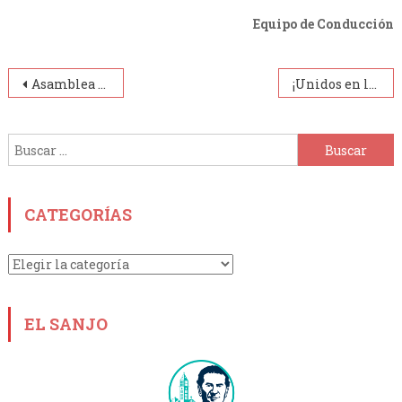
Equipo de Conducción
Navegación
Asamblea Parroquial en Nuestra Señora de la Guardia.
¡Unidos en la Fe!
de
Buscar:
entradas
CATEGORÍAS
Categorías
EL SANJO