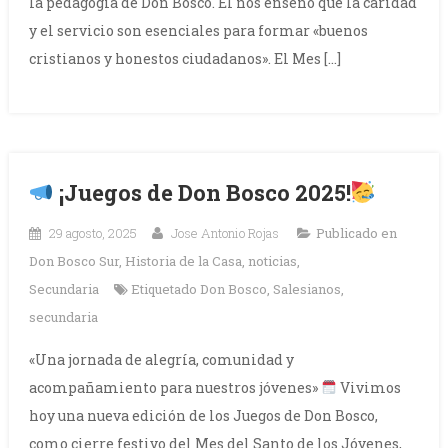
la pedagogía de Don Bosco. Él nos enseñó que la caridad
y el servicio son esenciales para formar «buenos
cristianos y honestos ciudadanos». El Mes […]
¡Juegos de Don Bosco 2025!
29 agosto, 2025
Jose Antonio Rojas
Publicado en
Don Bosco Sur
,
Historia de la Casa
,
noticias
,
Secundaria
Etiquetado
Don Bosco
,
Salesianos
,
secundaria
«Una jornada de alegría, comunidad y
acompañamiento para nuestros jóvenes»
Vivimos
hoy una nueva edición de los Juegos de Don Bosco,
como cierre festivo del Mes del Santo de los Jóvenes,