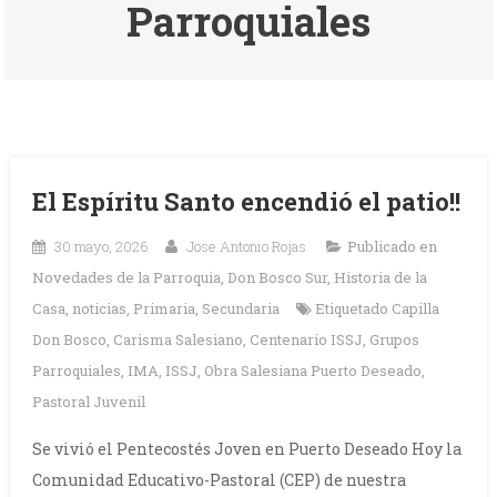
Parroquiales
El Espíritu Santo encendió el patio!!
30 mayo, 2026
Jose Antonio Rojas
Publicado en
Novedades de la Parroquia
,
Don Bosco Sur
,
Historia de la
Casa
,
noticias
,
Primaria
,
Secundaria
Etiquetado
Capilla
Don Bosco
,
Carisma Salesiano
,
Centenario ISSJ
,
Grupos
Parroquiales
,
IMA
,
ISSJ
,
Obra Salesiana Puerto Deseado
,
Pastoral Juvenil
Se vivió el Pentecostés Joven en Puerto Deseado Hoy la
Comunidad Educativo-Pastoral (CEP) de nuestra