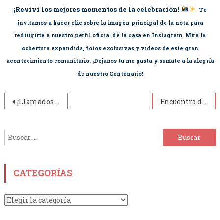
¡Reviví los mejores momentos de la celebración!
Te
invitamos a hacer clic sobre la imagen principal de la nota para
redirigirte a nuestro perfil oficial de la casa en Instagram. Mirá la
cobertura expandida, fotos exclusivas y videos de este gran
acontecimiento comunitario. ¡Dejanos tu me gusta y sumate a la alegría
de nuestro Centenario!
Navegación
¡Llamados a cuidar la vida!
Encuentro de exalumnos: El patio se volvió a llenar de vida camino al Centenario
de
Buscar:
entradas
CATEGORÍAS
Categorías