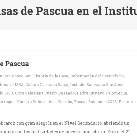
sas de Pascua en el Instit
de Pascua
en
Don Bosco Sur
,
Historia de la Casa
,
Información del Secundario
,
tenario ISSJ
,
Cultura Cristiana Sanjo
,
Instituto Salesiano San José
,
io ISSJ
,
Obra Salesiana Puerto Deseado
,
Padre Gustavo Palomeque
,
arroquia Nuestra Señora de la Guardia
,
Pascua Salesiana 2026
,
Pastoral
lebraron con gran alegría en el Nivel Secundario, abriendo un
ncia con las festividades de nuestro año jubilar. Entre el 21