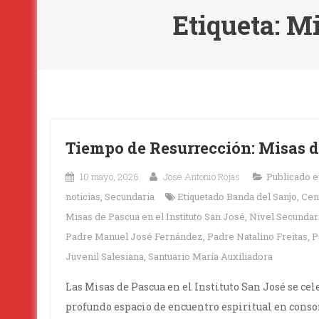
Etiqueta:
Mi
Tiempo de Resurrección: Misas 
10 mayo, 2026
Jose Antonio Rojas
Publicado 
noticias
,
Secundaria
Etiquetado
Banda del Sanjo
,
Cen
Misas de Pascua en el Instituto San José
,
Nivel Secundar
Padre Manuel José Fernández
,
Padre Natalino Freitas
,
P
Juvenil Salesiana
,
Santuario María Auxiliadora
Las Misas de Pascua en el Instituto San José se ce
profundo espacio de encuentro espiritual en consona