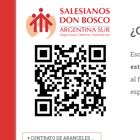
¿
Es
es
al 
esp
Navegación
CONTRATO DE ARANCELES 2025