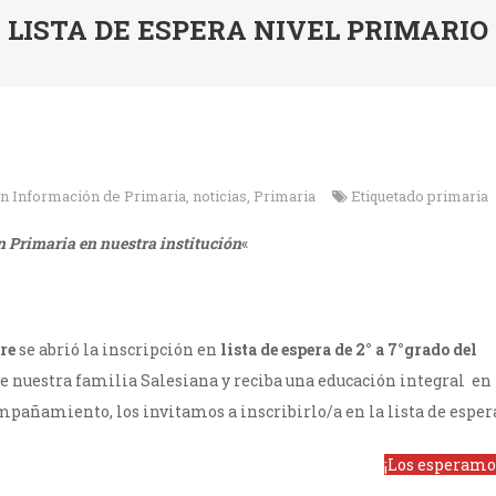
LISTA DE ESPERA NIVEL PRIMARIO
en
Información de Primaria
,
noticias
,
Primaria
Etiquetado
primaria
ón Primaria en nuestra institución
«
re
se abrió la inscripción en
lista de espera de 2° a 7°grado del
 de nuestra familia Salesiana y reciba una educación integral en
mpañamiento, los invitamos a inscribirlo/a en la lista de esper
¡Los esperamos