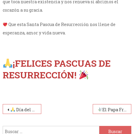
que toca nuestra existencia y nos renueva si abrimos el
corazón a su gracia.
Que esta Santa Pascua de Resurrección nos llene de
esperanza, amor y vida nueva.
¡FELICES PASCUAS DE
RESURRECCIÓN!
Navegación
Día del Sacerdote
El Papa Francisco ha partido a la Casa del Padre
de
Buscar:
entradas