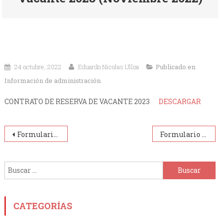
24 octubre, 2022
Eduardo Nicolas Ulloa
Publicado en
Información de administración
CONTRATO DE RESERVA DE VACANTE 2023
DESCARGAR
Navegación
Formulario de lista de espera 2023 – Nivel Secundario
Formulario de Preinscripción 1° grado 2024 Nivel Primario
de
Buscar:
entradas
CATEGORÍAS