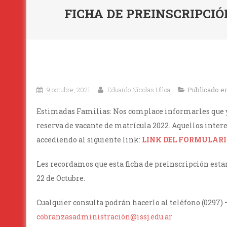
FICHA DE PREINSCRIPCI
9 octubre, 2021
Eduardo Nicolas Ulloa
Publicado e
Estimadas Familias: Nos complace informarles que ya
reserva de vacante de matrícula 2022. Aquellos inter
accediendo al siguiente link:
LINK DEL FORMULAR
Les recordamos que esta ficha de preinscripción estar
22 de Octubre.
Cualquier consulta podrán hacerlo al teléfono (0297) – 
cobranzasadministración@issj.edu.ar