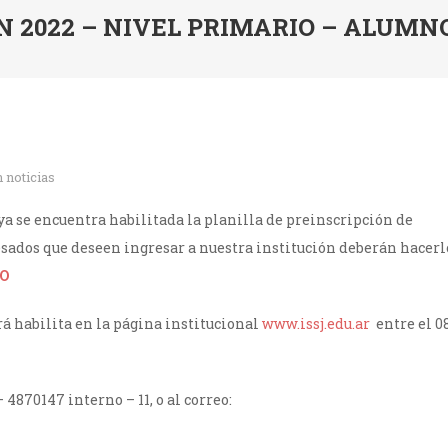
ÓN 2022 – NIVEL PRIMARIO – ALUM
n
noticias
 se encuentra habilitada la planilla de preinscripción de
esados que deseen ingresar a nuestra institución deberán hacerl
IO
á habilita en la página institucional
www.issj.edu.ar
entre el 08
4870147 interno – 11, o al correo: