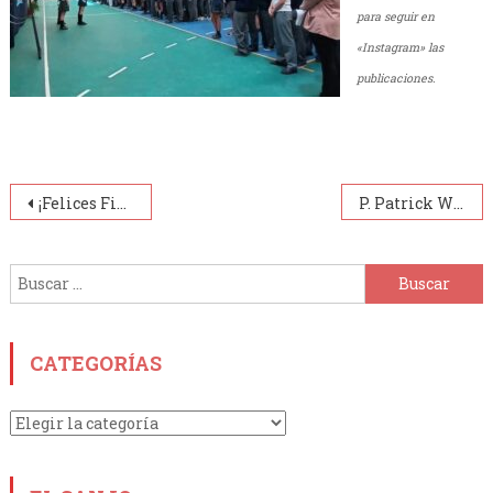
para seguir en
«Instagram» las
publicaciones.
Navegación
¡Felices Fiestas! – ¡Feliz año nuevo!
P. Patrick Warjri: 1 década de Misión
de
Buscar:
entradas
CATEGORÍAS
Categorías