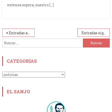
extensa espera, nuestro […]
Navegación
Entradas anteriores
Entradas siguientes
de
Buscar:
entradas
CATEGORÍAS
Categorías
EL SANJO