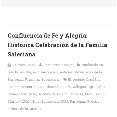
Confluencia de Fe y Alegría:
Histórica Celebración de la Familia
Salesiana
24 mayo, 2026
Jose Antonio Rojas
Publicado en
Don Bosco Sur
,
Administración
,
noticias
,
Novedades de la
Parroquia
,
Primaria
,
Secundaria
Etiquetado
Casa San
José
,
Centenario ISSJ
,
Diócesis de Río Gallegos
,
Egresados
Colegio San José
,
Instituto Salesiano San José
,
Movilización
Mariana 2026
,
Nivel Secundario ISSJ
,
Parroquia Nuestra
Señora de la Guardia